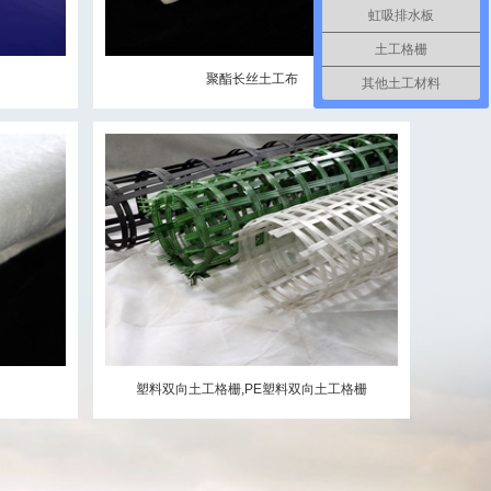
虹吸排水板
土工格栅
聚酯长丝土工布
其他土工材料
塑料双向土工格栅,PE塑料双向土工格栅