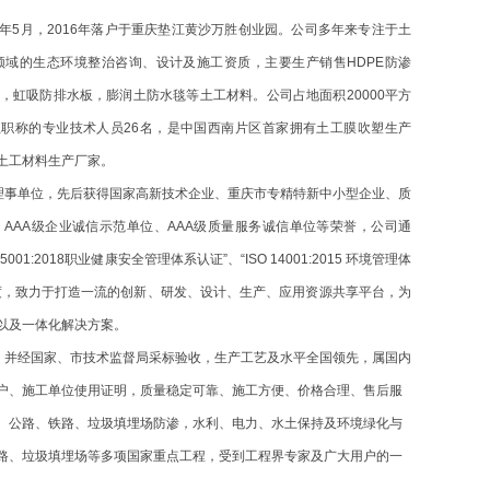
09年5月，2016年落户于重庆垫江黄沙万胜创业园
。公司多
年来专注于土
领域的生态环境整治咨询、设计及施工资质，主要生产销售
HDPE防渗
，虹吸防排水板，膨润土防水毯等土工材料。公司占地面积20000平方
上职称的专业技术人员26名，是中国西南片区首家拥有土工膜吹塑生产
土工材料生产厂家。
理事单位，先后获得国家高新技术企业、重庆市专精特新中小型企业、质
、AAA级企业诚信示范单位、AAA级质量服务诚信单位等荣誉，公司通
 45001:2018职业健康安全管理体系认证”、“ISO 14001:2015 环境管理体
度，致力于打造一流的创新、研发、设计、生产、应用资源共享平台，
为
以及一体化解决方案。
，并经国家、市技术监督局采标验收，生产工艺及水平全国领先，属国内
户、施工单位使用证明，质量稳定可靠、施工方便、价格合理、售后服
、公路、铁路、垃圾填埋场防渗，水利、电力、水土保持及环境绿化与
路、垃圾填埋场等多项国家重点工程，受到工程界专家及广大用户的一