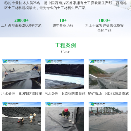
称的专业技术人员26名，是中国西南片区首家拥有土工膜吹塑生产线，西南地
区土工材料规模最大，最为专业的土工材料生产厂家。
20000
+
10
+
1000+
工厂占地面积20000平方米
10年专业历程
为上千家客户提供优质安
全的产品
工程案例
Case
污水处理—HDPE防渗膜施
污水处理—HDPE防渗膜施
尾矿渣场—HDPE防渗膜施
工图例一
工图例二
工图例一