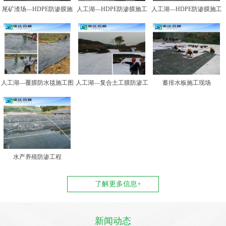
尾矿渣场—HDPE防渗膜施
人工湖—HDPE防渗膜施工
人工湖—HDPE防渗膜施工
工图例二
图例一
图例二
人工湖—覆膜防水毯施工图
人工湖—复合土工膜防渗工
蓄排水板施工现场
例
程
水产养殖防渗工程
了解更多信息+
新闻动态