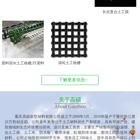
长丝复合土工膜
涤纶土工格栅
塑料双向土工格栅,PE塑料
双向土工格栅
了解更多信息+
关于高硕
About Gaoshuo
重庆高硕新型材料有限公司
成立于
2009年5月，2016年落户于重庆垫江黄
沙万胜创业园
。公司多
年来专注于土工材料的生产和研发，具有环保产业、建
筑领域的生态环境整治咨询、设计及施工资质，主要生产销售
HDPE防渗膜、复
合土工膜、土工布、防水板，蓄排水板，虹吸防排水板，膨润土防水毯等土工
材料。公司占地面积20000平方米，现有员工100余人，其中具有高中级以上职