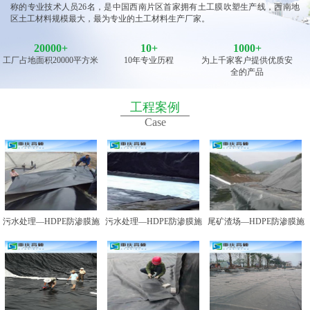
称的专业技术人员26名，是中国西南片区首家拥有土工膜吹塑生产线，西南地
区土工材料规模最大，最为专业的土工材料生产厂家。
20000
+
10
+
1000+
工厂占地面积20000平方米
10年专业历程
为上千家客户提供优质安
全的产品
工程案例
Case
污水处理—HDPE防渗膜施
污水处理—HDPE防渗膜施
尾矿渣场—HDPE防渗膜施
工图例一
工图例二
工图例一