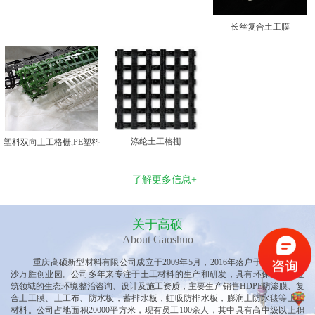
长丝复合土工膜
涤纶土工格栅
塑料双向土工格栅,PE塑料
双向土工格栅
了解更多信息+
关于高硕
About Gaoshuo
重庆高硕新型材料有限公司
成立于
2009年5月，2016年落户于重庆垫江黄
沙万胜创业园
。公司多
年来专注于土工材料的生产和研发，具有环保产业、建
筑领域的生态环境整治咨询、设计及施工资质，主要生产销售
HDPE防渗膜、复
合土工膜、土工布、防水板，蓄排水板，虹吸防排水板，膨润土防水毯等土工
材料。公司占地面积20000平方米，现有员工100余人，其中具有高中级以上职