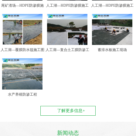
尾矿渣场—HDPE防渗膜施
人工湖—HDPE防渗膜施工
人工湖—HDPE防渗膜施工
工图例二
图例一
图例二
人工湖—覆膜防水毯施工图
人工湖—复合土工膜防渗工
蓄排水板施工现场
例
程
水产养殖防渗工程
了解更多信息+
新闻动态