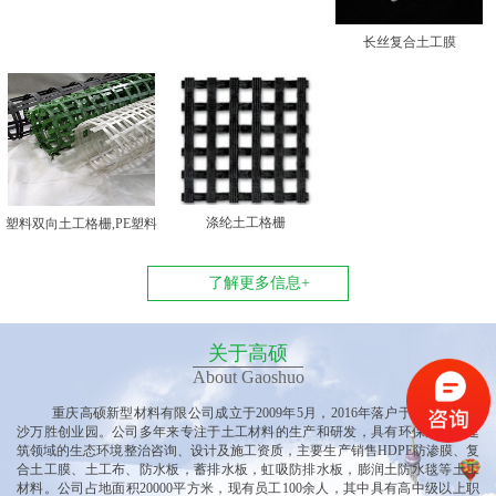
长丝复合土工膜
涤纶土工格栅
塑料双向土工格栅,PE塑料
双向土工格栅
了解更多信息+
关于高硕
About Gaoshuo
重庆高硕新型材料有限公司
成立于
2009年5月，2016年落户于重庆垫江黄
沙万胜创业园
。公司多
年来专注于土工材料的生产和研发，具有环保产业、建
筑领域的生态环境整治咨询、设计及施工资质，主要生产销售
HDPE防渗膜、复
合土工膜、土工布、防水板，蓄排水板，虹吸防排水板，膨润土防水毯等土工
材料。公司占地面积20000平方米，现有员工100余人，其中具有高中级以上职