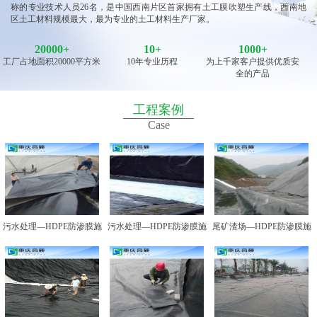
称的专业技术人员26名，是中国西南片区首家拥有土工膜吹塑生产线，西南地
区土工材料规模最大，最为专业的土工材料生产厂家。
20000
+
10
+
1000+
工厂占地面积20000平方米
10年专业历程
为上千家客户提供优质安
全的产品
工程案例
Case
污水处理—HDPE防渗膜施
污水处理—HDPE防渗膜施
尾矿渣场—HDPE防渗膜施
工图例一
工图例二
工图例一