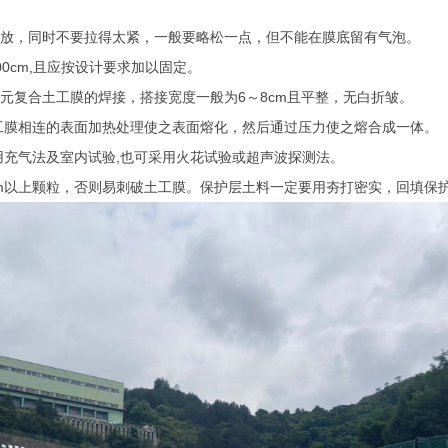
铺放，同时不要拉得太紧，一般要略松一点，但不能在膜底留有气泡。
0cm,且应按设计要求加以固定。
元复合土工膜的焊接，搭接宽度一般为6～8cm且平整，无白折皱。
土工膜相连的表面加热处理使之表面熔化，然后通过压力使之熔合成一体。
用充气法及室内试验,也可采用火花试验或超声波探测法。
mm以上颗粒，否则易刺破土工膜。保护层土料一定要用夯打密实，回填保