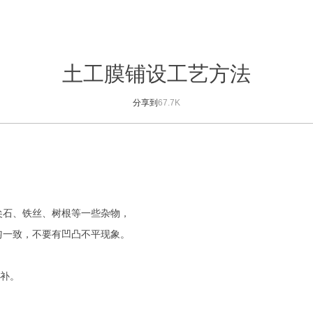
土工膜铺设工艺方法
分享到
67.7K
尖石、铁丝、树根等一些杂物，
匀一致，不要有凹凸不平现象。
修补。