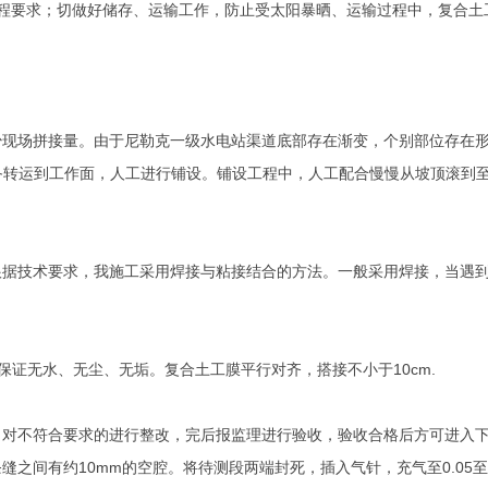
程要求；切做好储存、运输工作，防止受太阳暴晒、运输过程中，复合土
少现场拼接量。由于尼勒克一级水电站渠道底部存在渐变，个别部位存在
备转运到工作面，人工进行铺设。铺设工程中，人工配合慢慢从坡顶滚到
根据技术要求，我施工采用焊接与粘接结合的方法。一般采用焊接，当遇
保证无水、无尘、无垢。复合土工膜平行对齐，搭接不小于
10cm.
，对不符合要求的进行整改，完后报监理进行验收，验收合格后方可进入
条缝之间有约
10mm
的空腔。将待测段两端封死，插入气针，充气至
0.05
至