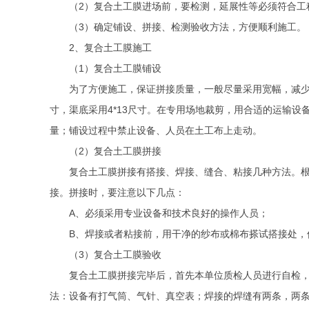
（
2
）复合土工膜进场前，要检测，延展性等必须符合工
（
3
）确定铺设、拼接、检测验收方法，方便顺利施工。
2
、复合土工膜施工
（
1
）复合土工膜铺设
为了方便施工，保证拼接质量，一般尽量采用宽幅，减
寸，渠底采用
4*13
尺寸。在专用场地裁剪，用合适的运输设
量；铺设过程中禁止设备、人员在土工布上走动。
（
2
）复合土工膜拼接
复合土工膜拼接有搭接、焊接、缝合、粘接几种方法。
接。拼接时，要注意以下几点：
A
、必须采用专业设备和技术良好的操作人员；
B
、焊接或者粘接前，用干净的纱布或棉布搽试搭接处，
（
3
）复合土工膜验收
复合土工膜拼接完毕后，首先本单位质检人员进行自检
法：设备有打气筒、气针、真空表；焊接的焊缝有两条，两