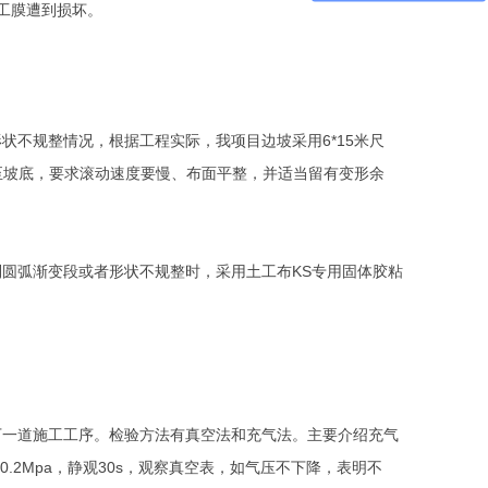
工膜遭到损坏。
形状不规整情况，根据工程实际，我项目边坡采用
6*15
米尺
至坡底，要求滚动速度要慢、布面平整，并适当留有变形余
到圆弧渐变段或者形状不规整时，采用土工布
KS
专用固体胶粘
下一道施工工序。检验方法有真空法和充气法。主要介绍充气
0.2Mpa
，静观
30s
，观察真空表，如气压不下降，表明不