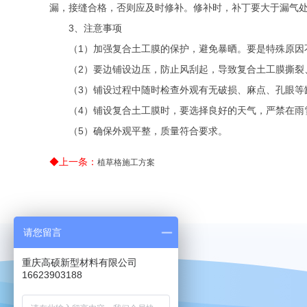
漏，接缝合格，否则应及时修补。修补时，补丁要大于漏气
3
、注意事项
（
1
）加强复合土工膜的保护，避免暴晒。要是特殊原因
（
2
）要边铺设边压，防止风刮起，导致复合土工膜撕裂
（
3
）铺设过程中随时检查外观有无破损、麻点、孔眼等
（
4
）铺设复合土工膜时，要选择良好的天气，严禁在雨
（
5
）确保外观平整，质量符合要求。
◆上一条：
植草格施工方案
请您留言
重庆高硕新型材料有限公司
16623903188