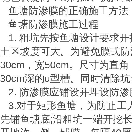
鱼塘防渗膜的正确施工方法
鱼塘防渗膜施工过程
1.
粗坑先按鱼塘设计要求开
土区坡度可大。为避免膜式防
30cm
，宽
50cm
。尺寸为直角
30cm
深的
u
型槽。同时清除坑
2.
防渗膜应铺设并埋设防渗
3.
对于矩形鱼塘，为防止工
先铺鱼塘底
;
沿粗坑一端开挖