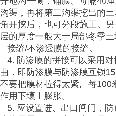
开地沟一侧，铺膜。每隔
40
厘
沟渠，再将第二沟渠挖出的土
角开挖后，也可分段施工。另
层的厚度一般大于局部冬季土
接缝
/
不渗透膜的接缝。
4.
防渗膜的拼接可以采用对
曲，即防渗膜与防渗膜互锁
15
不要把膜材拉得太紧。每
100
作用下壤土膨胀。
5.
应设置进、出口闸门，防