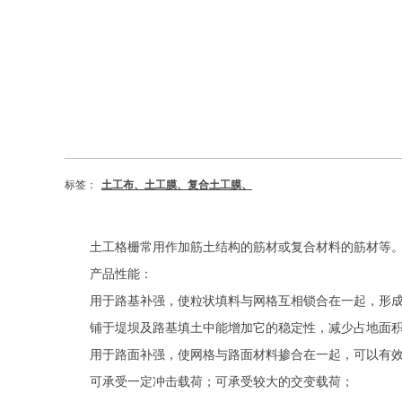
标签：
土工布、土工膜、复合土工膜、
土工格栅常用作加筋土结构的筋材或复合材料的筋材等
产品性能：
用于路基补强，使粒状填料与网格互相锁合在一起，形
铺于堤坝及路基填土中能增加它的稳定性，减少占地面
用于路面补强，使网格与路面材料掺合在一起，可以有
可承受一定冲击载荷；可承受较大的交变载荷；