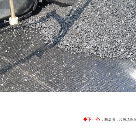
◆下一条：
防渗膜，垃圾填埋