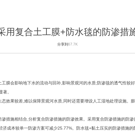
采用复合土工膜+防水毯的防渗措
分享到
67.7K
土工膜会影响地下水的流动与回补
,
影响景观河的水质
;
防渗毯的透气性较好
显著。
生态效果较差
,
难以保障景观河水质
,
同时还需要增设人工湿地处理设施。膨
防渗措施相结合
,
分析复合防渗措施的防渗效果。采用复合防渗措施的防渗
经济成本较单一防渗方案可减少
25.77%
。防水毯
+
黏土压实的防渗措施的