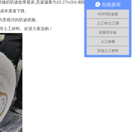
措施的防渗效果最差
,
其渗漏量为
10.27m3/d,
相较于复合土工膜
在线咨询
成本显著下降。
HDPE防渗膜
为景观河的防渗措施。
土工布/土工膜
毯等土工材料。欢迎大家选购！
虹吸排水板
土工格栅
其他土工材料