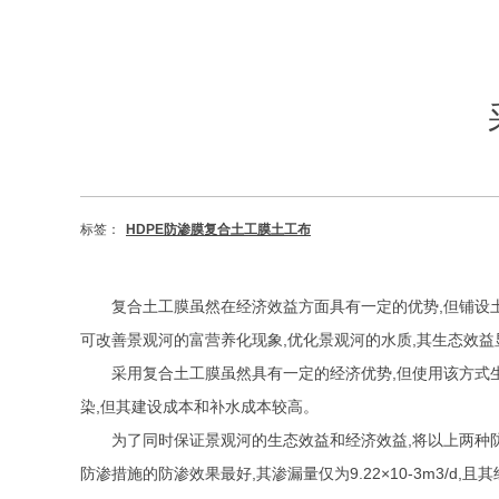
标签：
HDPE防渗膜复合土工膜土工布
复合土工膜虽然在经济效益方面具有一定的优势
,
但铺设
可改善景观河的富营养化现象
,
优化景观河的水质
,
其生态效益
采用复合土工膜虽然具有一定的经济优势
,
但使用该方式
染
,
但其建设成本和补水成本较高。
为了同时保证景观河的生态效益和经济效益
,
将以上两种
防渗措施的防渗效果最好
,
其渗漏量仅为
9.22
×
10-3m3/d,
且其