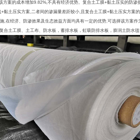
该方案的成本增加
9.82%,
不具有经济优势。复合土工膜
+
黏土压实的防渗
毯
+
黏土压实方案
,
二者间的渗漏量差距较小
,
且复合土工膜
+
黏土压实方案的
施
,
在经济、防渗效果及生态效益方面均具有一定的优势
,
可选择该方案作
、复合土工膜、土工布、防水板，蓄排水板，虹吸防排水板，膨润土防水