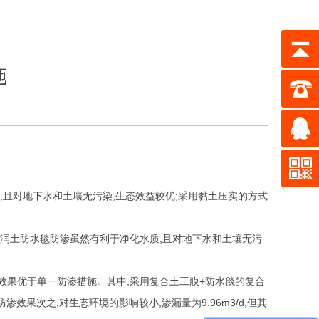
施
,
且对地下水和土壤无污染
,
生态效益较优
;
采用黏土压实的方式
润土防水毯防渗虽然有利于净化水质
,
且对地下水和土壤无污
效果优于单一防渗措施。其中
,
采用复合土工膜
+
防水毯的复合
防渗效果次之
,
对生态环境的影响较小
,
渗漏量为
9.96m3/d,
但其