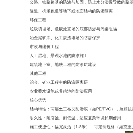
公路、铁路路基的防渗与加固，防止水分渗透导致的路
隧道、机场跑道等地下或地面结构的防渗隔离
‌环保工程‌
垃圾填埋场、危废处置场的底部防渗与污染阻隔
冶金尾矿库、化工废渣堆场的防渗保护
‌市政与建筑工程‌
人工湿地、景观水池的防渗施工
建筑地下室、地铁工程的防渗层建设
‌其他工程‌
冶金、矿业工程中的防渗隔离层
农业蓄水设施或养殖池的防渗应用
核心优势
‌结构特性‌：两层土工布夹防渗膜（如
PE/PVC
），兼顾抗
‌耐久性‌：耐腐蚀、耐低温，适应复杂环境长期使用
‌施工便捷性‌：幅宽灵活（
1-8
米），可定制规格（如克重