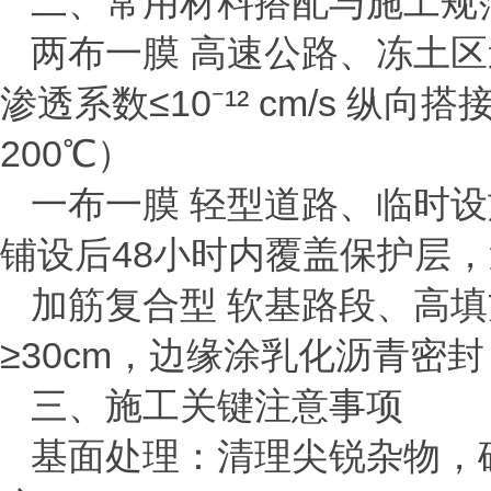
二、常用材料搭配与施工规
‌两布一膜‌ 高速公路、冻土
渗透系数≤
10
⁻¹²
cm/s
纵向搭
200
℃）
‌一布一膜‌ 轻型道路、临时
铺设后
48
小时内覆盖保护层，
‌加筋复合型‌ 软基路段、
≥
30cm
，边缘涂乳化沥青密封
三、施工关键注意事项
‌基面处理‌：清理尖锐杂物