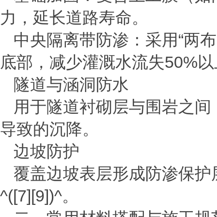
力，延长道路寿命。
‌中央隔离带防渗‌：采用“两
底部，减少灌溉水流失
50%
以
‌隧道与涵洞防水‌
用于隧道衬砌层与围岩之间
导致的沉降。
‌边坡防护‌
覆盖边坡表层形成防渗保护
^([7][9])^
。