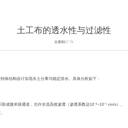
土工布的透水性与过滤性
分享到
67.7K
过特殊结构设计实现水土分离与稳定排水。具体分析如下：
织形成微米级通道，允许水流高效渗透（渗透系数达
10
⁻³
~10
⁻¹
cm/s
）‌。
‌。