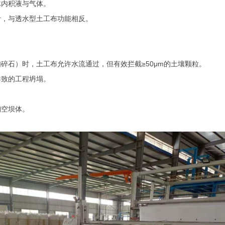
内积液与气体‌。
计，与透水型土工布功能相反‌。
如碎石）时，土工布允许水流通过，但有效拦截≥
50
μ
m
的土壤颗粒‌。
致的工程坍塌‌。
空坝体‌。