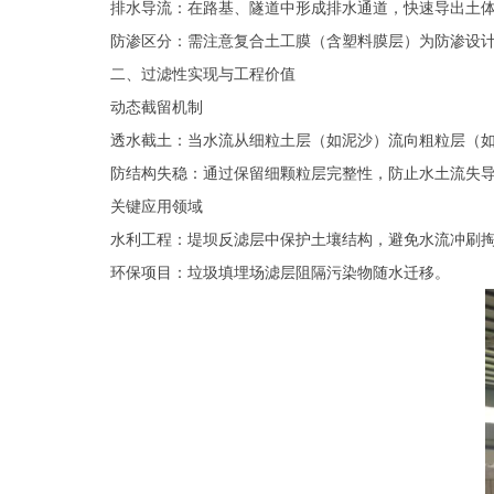
‌排水导流‌：在路基、隧道中形成排水通道，快速导出土体
‌防渗区分‌：需注意复合土工膜（含塑料膜层）为防渗设
‌二、过滤性实现与工程价值‌
‌动态截留机制‌
‌透水截土‌：当水流从细粒土层（如泥沙）流向粗粒层（
‌防结构失稳‌：通过保留细颗粒层完整性，防止水土流失导
‌关键应用领域‌
‌水利工程‌：堤坝反滤层中保护土壤结构，避免水流冲刷掏
‌环保项目‌：垃圾填埋场滤层阻隔污染物随水迁移‌。