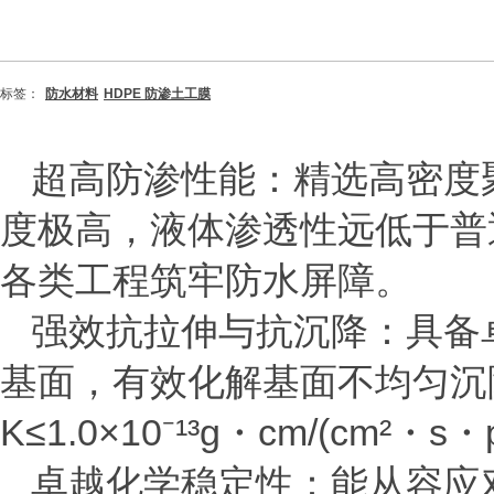
标签：
防水材料
HDPE 防渗土工膜
超高防渗性能：精选高密度
度极高，液体渗透性远低于普
各类工程筑牢防水屏障。
强效抗拉伸与抗沉降：具备
基面，有效化解基面不均匀沉
K
≤
1.0
×
10
⁻¹³
g
・
cm/(cm
²・
s
・
卓越化学稳定性：能从容应