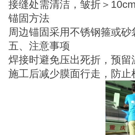
接缝处需清洁，皱折＞
10c
‌锚固方法‌
周边锚固采用不锈钢箍或砂
五、注意事项
焊接时避免压出死折，预留
施工后减少膜面行走，防止