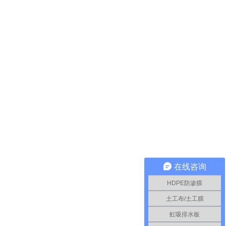
在线咨询
HDPE防渗膜
土工布/土工膜
虹吸排水板