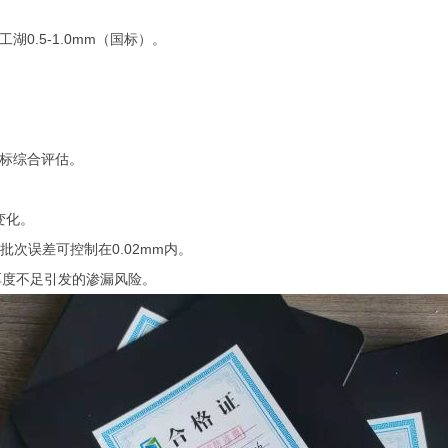
人工湖
0.5-1.0mm
（国标）‌。
标综合评估‌。
化‌。
批次误差可控制在
0.02mm
内‌。
厚度不足引发的渗漏风险
‌。