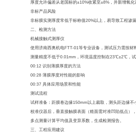
厚度允许偏差从老国标的
±
10%
收紧至±
8%
，并新增氧化
‌非标产品风险‌
非标膜实测厚度常低于标称值
20%
以上，易导致工程渗漏
二、检测方法
‌机械接触式测厚仪‌
使用济南西奥机电
FTT-01
等专业设备，测试压力需按材
测量精度不低于
0.01mm
，环境温度控制在
23
℃±
2
℃，
00:12
识别薄膜厚度的方法
00:28
薄膜厚度对性能的影响
00:37
具体应用场景和性能
‌测试流程‌
试样准备：距膜卷边缘
150mm
以上裁取，测头距边缘不
校准仪器后，垂直接触膜表面（糙面需对准凹陷低点）
多点测量计算平均值及变异系数，生成检测报告
‌。
三、工程应用建议