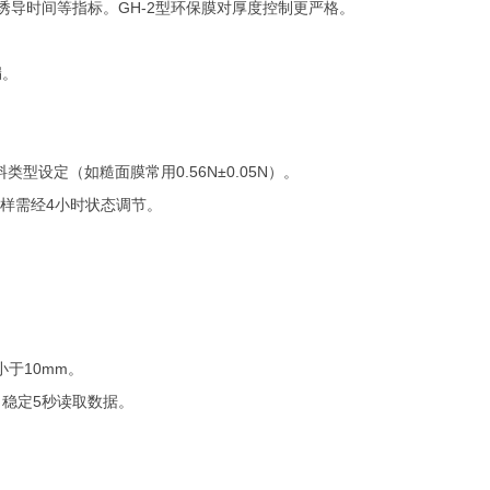
诱导时间等指标‌。
GH-2
型环保膜对厚度控制更严格‌。
‌。
料类型设定（如糙面膜常用
0.56N
±
0.05N
）‌。
试样需经
4
小时状态调节‌。
小于
10mm
‌。
，稳定
5
秒读取数据‌。