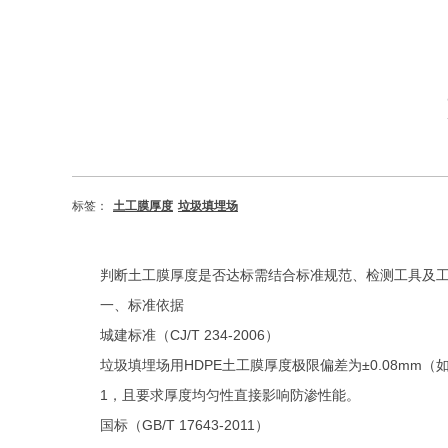
标签：
土工膜厚度
垃圾填埋场
判断土工膜厚度是否达标需结合标准规范、检测工具及
一、标准依据
‌城建标准（
CJ/T 234-2006
）‌
垃圾填埋场用
HDPE
土工膜厚度极限偏差为±
0.08mm
（
1
，且要求厚度均匀性直接影响防渗性能‌。
‌国标（
GB/T 17643-2011
）‌