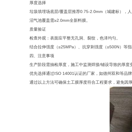
‌厚度选择‌
垃圾填埋场底层
/
覆盖层推荐
0.75-2.0mm
（城建标）‌，
沼气池覆盖需
≥
2.0mm
全新料膜‌。
‌质量验证‌
检查外观：表面应平整无孔洞、裂纹，色泽均匀
‌。
结合拉伸强度（
≥
25MPa
）、抗穿刺强度（≥
500N
）等指
四、注意事项
生产阶段需抽检厚度，施工中监测焊接
/
铺设导致的厚度变
优先选择通过
ISO 14001
认证的厂家，如德州双和等品牌
通过以上方法可确保土工膜厚度符合工程要求，避免因