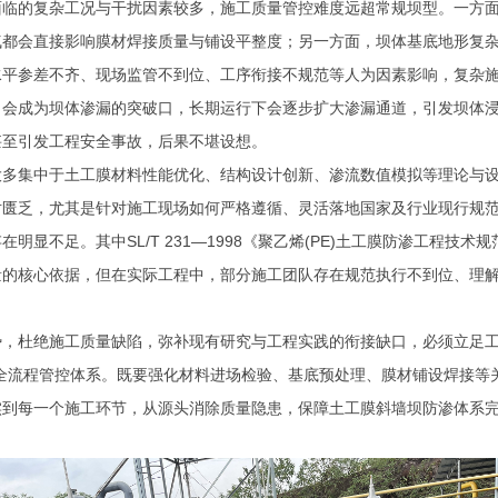
面临的复杂工况与干扰因素较多，施工质量管控难度远超常规坝型。一方
气都会直接影响膜材焊接质量与铺设平整度；另一方面，坝体基底地形复
水平参差不齐、现场监管不到位、工序衔接不规范等人为因素影响，复杂
，会成为坝体渗漏的突破口，长期运行下会逐步扩大渗漏通道，引发坝体
甚至引发工程安全事故，后果不堪设想。
大多集中于土工膜材料性能优化、结构设计创新、渗流数值模拟等理论与
对匮乏，尤其是针对施工现场如何严格遵循、灵活落地国家及行业现行规
存在明显不足。其中
SL/T 231
—
1998
《聚乙烯
(PE)
土工膜防渗工程技术规
量的核心依据，但在实际工程中，部分施工团队存在规范执行不到位、理
势，杜绝施工质量缺陷，弥补现有研究与工程实践的衔接缺口，必须立足
全流程管控体系。既要强化材料进场检验、基底预处理、膜材铺设焊接等
实到每一个施工环节，从源头消除质量隐患，保障土工膜斜墙坝防渗体系