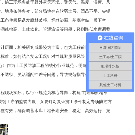
面，施工现场多处于野外露天环境，受天气、温度、湿度、风
杂、地质条件多变，部分场地存在软弱土层、凹凸不平、尖锐
施工条件极易诱发膜材破损、焊缝渗漏、基底空鼓、膜下空
浸润线抬高、土体软化、管涌渗漏等问题，轻则降低水库调蓄
在线咨询
设计层面，相关研究成果较为丰富，也为工程前期设计提供了
HDPE防渗膜
范标准，如何结合复杂工况针对性规避质量风险，如何精准识
土工布/土工膜
范》作为土工膜防渗工程的核心行业规范，明确了材料标准、
虹吸排水板
解不透彻、灵活适配性差等问题，导致规范指导价值未能充分
土工格栅
其他土工材料
工程现场实际，以行业规范为核心导向，构建
“前期勘察精准
关键工序的监管力度，又要针对复杂施工条件制定专项防控方
完整有效，确保调蓄水库工程长期安全、稳定、高效运行，充