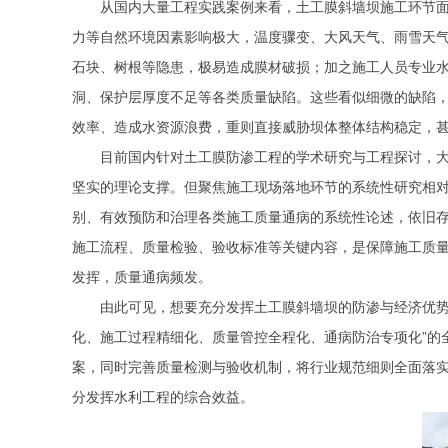
从国内大量工程实践案例来看，土工膜斜墙坝施工环节
力等自然环境因素影响极大，温度骤变、大风天气、雨雪天
石块、树根等隐患，极易造成膜材破损；加之施工人员专业
洞、保护层厚度不足等各类质量缺陷。这些看似细微的缺陷
效率、造成水资源浪费，重则直接威胁坝体整体结构稳定，
目前国内针对土工膜防渗工程的学术研究与工程探讨，
坚实的理论支撑。但聚焦施工现场落地环节的系统性研究相
别、有效预防和治理各类施工质量通病的系统性论述，依旧
施工流程、质量检验、验收标准等关键内容，是保障施工质
发挥，质量通病频发。
由此可见，想要充分发挥土工膜斜墙坝的防渗与经济优
化、施工过程精细化、质量管控全程化、通病防治专项化”的
案，同时完善质量检测与验收机制，将行业规范细则全面落
分发挥水利工程的综合效益。