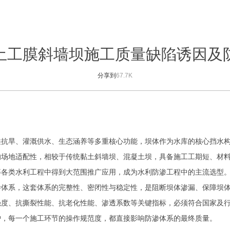
土工膜斜墙坝施工质量缺陷诱因及
分享到
67.7K
洪抗旱、灌溉供水、生态涵养等多重核心功能，坝体作为水库的核心挡水
的场地适配性，相较于传统黏土斜墙坝、混凝土坝，具备施工工期短、材
等各类水利工程中得到大范围推广应用，成为水利防渗工程中的主流选型
渗体系，这套体系的完整性、密闭性与稳定性，是阻断坝体渗漏、保障坝
强度、抗撕裂性能、抗老化性能、渗透系数等关键指标，必须符合国家及
护，每一个施工环节的操作规范度，都直接影响防渗体系的最终质量。