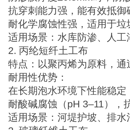
抗穿刺能力强，能有效抵御
耐化学腐蚀性强，适用于垃
适用场景
‌：水库防渗、人
2.
‌丙纶短纤土工布‌
特点
‌：以聚丙烯为原料，
耐用性优势
‌：
在
‌长期泡水环境‌下性能稳
耐酸碱腐蚀（
pH 3
–
11
），
适用场景
‌：河堤护坡、排