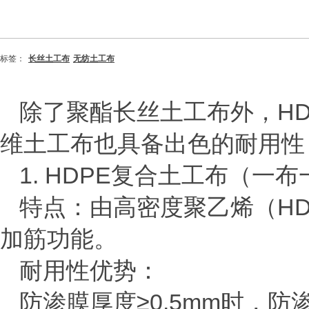
标签：
长丝土工布
无纺土工布
除了聚酯长丝土工布外，
H
维土工布也具备出色的耐用性
1.
HDPE
复合土工布（一布一
特点
‌：由高密度聚乙烯（
H
加筋功能。
耐用性优势
‌：
防渗膜厚度
≥
0.5mm
时，防渗