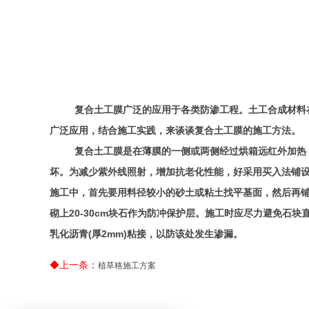
复合土工膜广泛的应用于各类防渗工程。土工合成材料
广泛应用，结合施工实践，来谈谈复合土工膜的施工方法。
复合土工膜是在薄膜的一侧或两侧经过烘箱远红外加热
坏。为减少紫外线照射，增加抗老化性能，好采用买入法铺
施工中，首先要用料径较小的砂土或粘土找平基面，然后再
砌上
20-30cm
块石作为防冲保护层。施工时应尽力避免石块
乳化沥青
(
厚
2mm)
粘接，以防该处发生渗漏。
◆上一条：
植草格施工方案