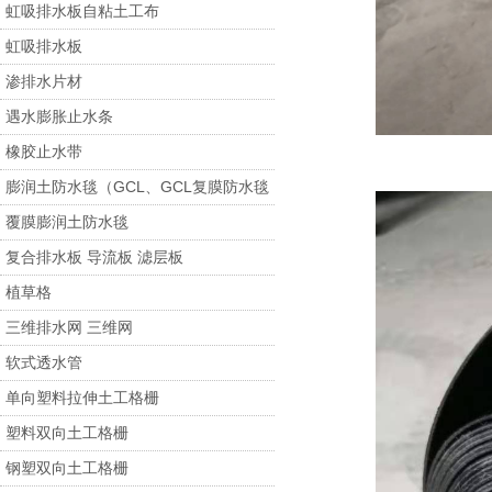
虹吸排水板自粘土工布
虹吸排水板
渗排水片材
遇水膨胀止水条
橡胶止水带
膨润土防水毯（GCL、GCL复膜防水毯
覆膜膨润土防水毯
复合排水板 导流板 滤层板
植草格
三维排水网 三维网
软式透水管
单向塑料拉伸土工格栅
塑料双向土工格栅
钢塑双向土工格栅