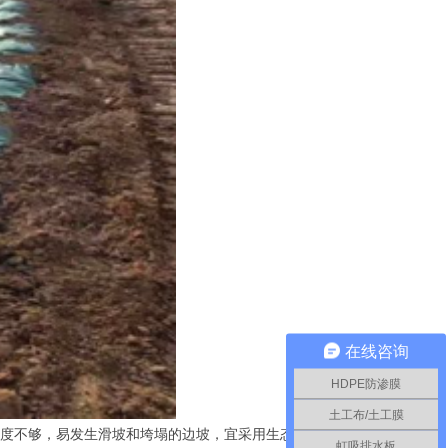
在线咨询
HDPE防渗膜
土工布/土工膜
实度不够，易发生滑坡和垮塌的边坡，宜采用生态袋生态护坡
虹吸排水板