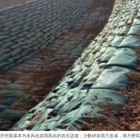
度，开挖面基本为未风化或弱风化的岩石边坡；少数碎岩填方造成，填方密