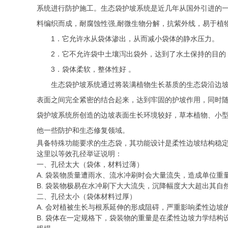
系统进行防护施工。生态袋护坡系统是近几年从国外引进的
料编织而成，耐腐蚀性强,耐微生物分解，抗紫外线，易于植
1．它允许水从袋体渗出，从而减小袋体的静水压力。
2．它不允许袋中土壤泻出袋外，达到了水土保持的目
3．袋体柔软，整体性好 。
生态袋护坡系统通过将装满植物生长基质的生态袋沿边
表面之间完全紧密的结合起来，达到牢固的护坡作用，同时
袋护坡系统所创造的边坡表面生长环境较好，草本植物、小
他一些防护和生态修复领域。
具备特殊功能要求的生态袋，其功能设计是柔性边坡结构稳
这里以等效孔径举证说明：
一、孔径太大（袋体，材料过薄）
A. 袋装物质量遭雨水、流水冲刷时会大量流失，造成单位
B. 袋装物极易在水冲刷下大大流失，沉降幅度大大超出其
二、孔径太小（袋体材料过厚）
A. 会对植被生长与根系延伸的形成阻碍，严重影响柔性边坡
B. 袋体在一定规格下，袋装物的重量是在柔性边坡力学结