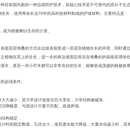
一种目前国内新的一种边坡防护技术，其核心技术是不可替代的高分子生
物生长，使用寿命长达70年的高科技材料制成的护坡材料。主要特点是：
的，成为植被赖以生存的介质。
坡表面层层堆叠的方式在边坡表面形成一层适宜植物生长的环境，同时通
随之植物在其上的生长，进一步的将边坡固定然后在堆叠好的袋面采用绿
型灌木，甚至一些小乔木都可以非常良好的生长，能够形成茂盛的植被效
定的必须条件。
重量大大减小，原力学设计值发生巨大变化，力学结构被破坏。
自然沉降幅度，与原设计方案不匹配，造成坍塌。
的结构稳定．
构设计时的固定数值，孔径太小，使其透水能力降低．大量水份渗入时，其