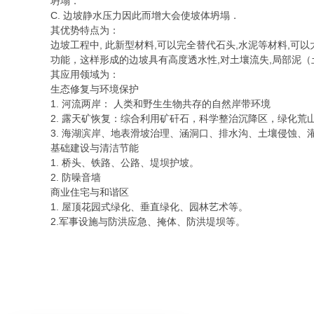
坍塌．
C. 边坡静水压力因此而增大会使坡体坍塌．
其优势特点为：
边坡工程中, 此新型材料,可以完全替代石头,水泥等材料,
功能，这样形成的边坡具有高度透水性,对土壤流失,局部泥（
其应用领域为：
生态修复与环境保护
1. 河流两岸： 人类和野生生物共存的自然岸带环境
2. 露天矿恢复：综合利用矿矸石，科学整治沉降区，绿化
3. 海湖滨岸、地表滑坡治理、涵洞口、排水沟、土壤侵蚀、
基础建设与清洁节能
1. 桥头、铁路、公路、堤坝护坡。
2. 防噪音墙
商业住宅与和谐区
1. 屋顶花园式绿化、垂直绿化、园林艺术等。
2.军事设施与防洪应急、掩体、防洪堤坝等。