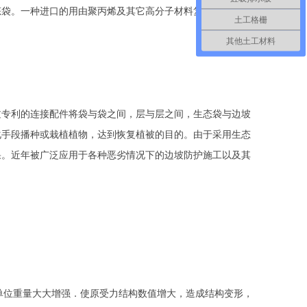
态袋。一种进口的用由聚丙烯及其它高分子材料复合制成的材
土工格栅
其他土工材料
过专利的连接配件将袋与袋之间，层与层之间，生态袋与边坡
化手段播种或栽植植物，达到恢复植被的目的。由于采用生态
果。近年被广泛应用于各种恶劣情况下的边坡防护施工以及其
单位重量大大增强．使原受力结构数值增大，造成结构变形，