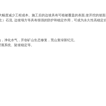
可以大幅度减少工程成本。施工后的边坡具有可植被覆盖的表面,使开挖的
土）石流, 边坡塌方等具有很强的防护和稳定作用，可成为永久性高稳定
荒山，净化水气，开创矿山生态修复，荒山复绿新纪元。
灌溉系统、陡坡稳定等。