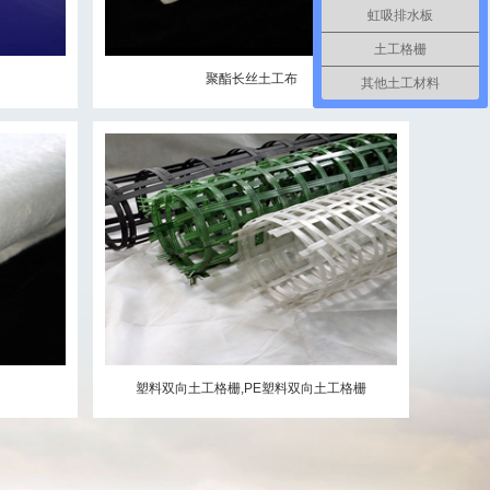
虹吸排水板
土工格栅
聚酯长丝土工布
其他土工材料
塑料双向土工格栅,PE塑料双向土工格栅