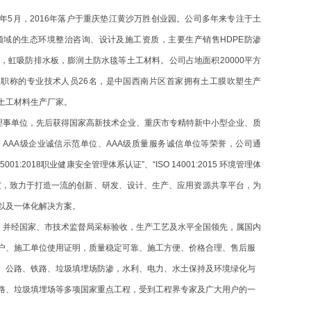
09年5月，2016年落户于重庆垫江黄沙万胜创业园
。公司多
年来专注于土
领域的生态环境整治咨询、设计及施工资质，主要生产销售
HDPE防渗
，虹吸防排水板，膨润土防水毯等土工材料。公司占地面积20000平方
上职称的专业技术人员26名，是中国西南片区首家拥有土工膜吹塑生产
土工材料生产厂家。
理事单位，先后获得国家高新技术企业、重庆市专精特新中小型企业、质
、AAA级企业诚信示范单位、AAA级质量服务诚信单位等荣誉，公司通
 45001:2018职业健康安全管理体系认证”、“ISO 14001:2015 环境管理体
度，致力于打造一流的创新、研发、设计、生产、应用资源共享平台，
为
以及一体化解决方案。
，并经国家、市技术监督局采标验收，生产工艺及水平全国领先，属国内
户、施工单位使用证明，质量稳定可靠、施工方便、价格合理、售后服
、公路、铁路、垃圾填埋场防渗，水利、电力、水土保持及环境绿化与
路、垃圾填埋场等多项国家重点工程，受到工程界专家及广大用户的一