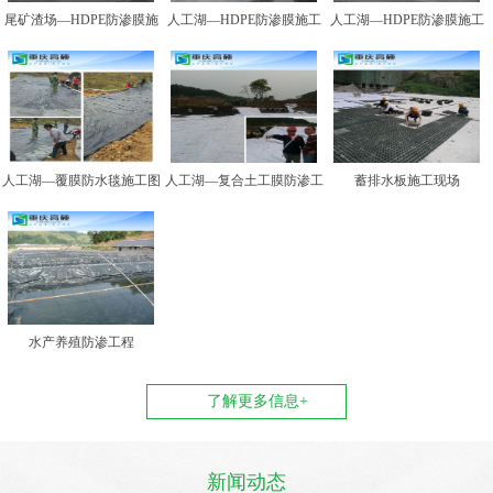
尾矿渣场—HDPE防渗膜施
人工湖—HDPE防渗膜施工
人工湖—HDPE防渗膜施工
工图例二
图例一
图例二
人工湖—覆膜防水毯施工图
人工湖—复合土工膜防渗工
蓄排水板施工现场
例
程
水产养殖防渗工程
了解更多信息+
新闻动态