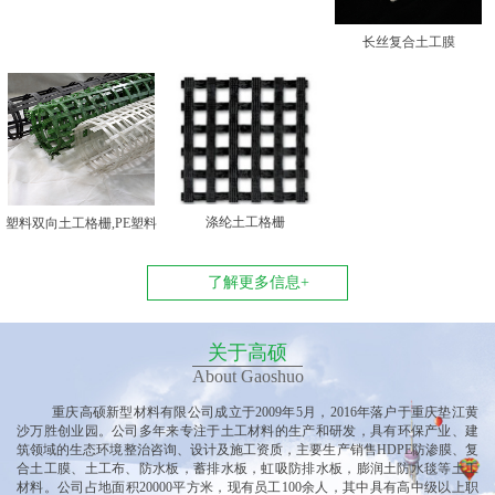
长丝复合土工膜
涤纶土工格栅
塑料双向土工格栅,PE塑料
双向土工格栅
了解更多信息+
关于高硕
About Gaoshuo
重庆高硕新型材料有限公司
成立于
2009年5月，2016年落户于重庆垫江黄
沙万胜创业园
。公司多
年来专注于土工材料的生产和研发，具有环保产业、建
筑领域的生态环境整治咨询、设计及施工资质，主要生产销售
HDPE防渗膜、复
合土工膜、土工布、防水板，蓄排水板，虹吸防排水板，膨润土防水毯等土工
材料。公司占地面积20000平方米，现有员工100余人，其中具有高中级以上职