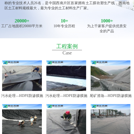
称的专业技术人员26名，是中国西南片区首家拥有土工膜吹塑生产线，西南地
区土工材料规模最大，最为专业的土工材料生产厂家。
20000
+
10
+
1000+
工厂占地面积20000平方米
10年专业历程
为上千家客户提供优质安
全的产品
工程案例
Case
污水处理—HDPE防渗膜施
污水处理—HDPE防渗膜施
尾矿渣场—HDPE防渗膜施
工图例一
工图例二
工图例一