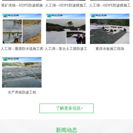
尾矿渣场—HDPE防渗膜施
人工湖—HDPE防渗膜施工
人工湖—HDPE防渗膜施工
工图例二
图例一
图例二
人工湖—覆膜防水毯施工图
人工湖—复合土工膜防渗工
蓄排水板施工现场
例
程
水产养殖防渗工程
了解更多信息+
新闻动态