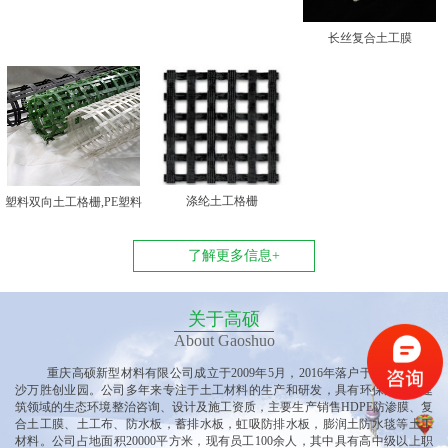
长丝复合土工膜
涤纶土工格栅
塑料双向土工格栅,PE塑料
双向土工格栅
了解更多信息+
关于高硕
About Gaoshuo
重庆高硕新型材料有限公司
成立于
2009年5月，2016年落户于重庆垫江黄
沙万胜创业园
。公司多
年来专注于土工材料的生产和研发，具有环保产业、建
筑领域的生态环境整治咨询、设计及施工资质，主要生产销售
HDPE防渗膜、复
合土工膜、土工布、防水板，蓄排水板，虹吸防排水板，膨润土防水毯等土工
材料。公司占地面积20000平方米，现有员工100余人，其中具有高中级以上职