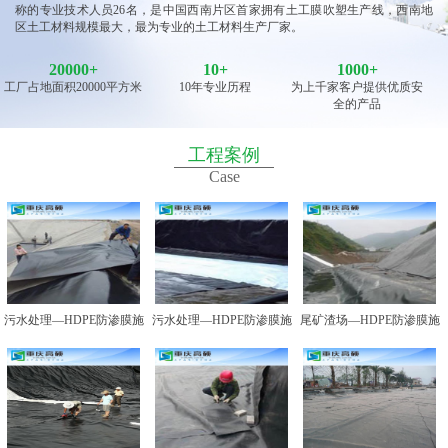
称的专业技术人员26名，是中国西南片区首家拥有土工膜吹塑生产线，西南地
区土工材料规模最大，最为专业的土工材料生产厂家。
20000
+
10
+
1000+
工厂占地面积20000平方米
10年专业历程
为上千家客户提供优质安
全的产品
工程案例
Case
污水处理—HDPE防渗膜施
污水处理—HDPE防渗膜施
尾矿渣场—HDPE防渗膜施
工图例一
工图例二
工图例一