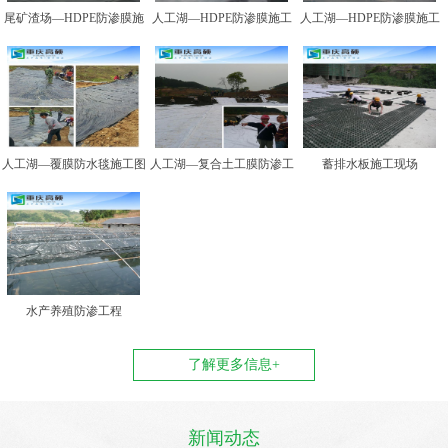
尾矿渣场—HDPE防渗膜施
人工湖—HDPE防渗膜施工
人工湖—HDPE防渗膜施工
工图例二
图例一
图例二
人工湖—覆膜防水毯施工图
人工湖—复合土工膜防渗工
蓄排水板施工现场
例
程
水产养殖防渗工程
了解更多信息+
新闻动态