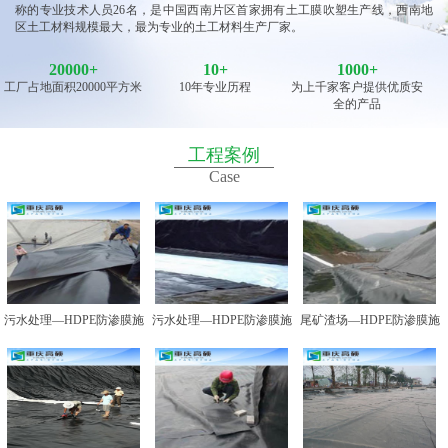
称的专业技术人员26名，是中国西南片区首家拥有土工膜吹塑生产线，西南地
区土工材料规模最大，最为专业的土工材料生产厂家。
20000
+
10
+
1000+
工厂占地面积20000平方米
10年专业历程
为上千家客户提供优质安
全的产品
工程案例
Case
污水处理—HDPE防渗膜施
污水处理—HDPE防渗膜施
尾矿渣场—HDPE防渗膜施
工图例一
工图例二
工图例一