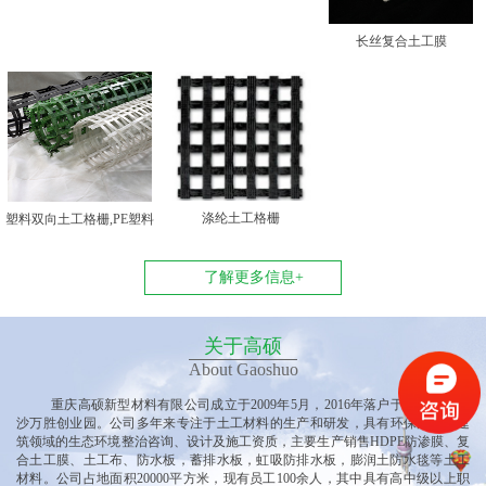
长丝复合土工膜
涤纶土工格栅
塑料双向土工格栅,PE塑料
双向土工格栅
了解更多信息+
关于高硕
About Gaoshuo
重庆高硕新型材料有限公司
成立于
2009年5月，2016年落户于重庆垫江黄
沙万胜创业园
。公司多
年来专注于土工材料的生产和研发，具有环保产业、建
筑领域的生态环境整治咨询、设计及施工资质，主要生产销售
HDPE防渗膜、复
合土工膜、土工布、防水板，蓄排水板，虹吸防排水板，膨润土防水毯等土工
材料。公司占地面积20000平方米，现有员工100余人，其中具有高中级以上职