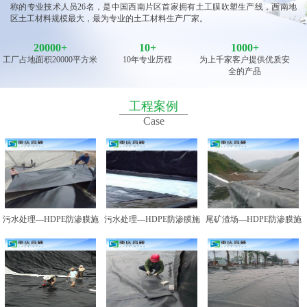
称的专业技术人员26名，是中国西南片区首家拥有土工膜吹塑生产线，西南地
区土工材料规模最大，最为专业的土工材料生产厂家。
20000
+
10
+
1000+
工厂占地面积20000平方米
10年专业历程
为上千家客户提供优质安
全的产品
工程案例
Case
污水处理—HDPE防渗膜施
污水处理—HDPE防渗膜施
尾矿渣场—HDPE防渗膜施
工图例一
工图例二
工图例一