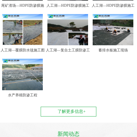
尾矿渣场—HDPE防渗膜施
人工湖—HDPE防渗膜施工
人工湖—HDPE防渗膜施工
工图例二
图例一
图例二
人工湖—覆膜防水毯施工图
人工湖—复合土工膜防渗工
蓄排水板施工现场
例
程
水产养殖防渗工程
了解更多信息+
新闻动态