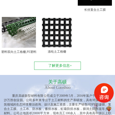
长丝复合土工膜
涤纶土工格栅
塑料双向土工格栅,PE塑料
双向土工格栅
了解更多信息+
关于高硕
About Gaoshuo
重庆高硕新型材料有限公司
成立于
2009年5月，2016年落户于重庆垫江黄
沙万胜创业园
。公司多
年来专注于土工材料的生产和研发，具有环保产业、建
筑领域的生态环境整治咨询、设计及施工资质，主要生产销售
HDPE防渗膜、复
合土工膜、土工布、防水板，蓄排水板，虹吸防排水板，膨润土防水毯等土工
材料。公司占地面积20000平方米，现有员工100余人，其中具有高中级以上职