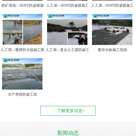
尾矿渣场—HDPE防渗膜施
人工湖—HDPE防渗膜施工
人工湖—HDPE防渗膜施工
工图例二
图例一
图例二
人工湖—覆膜防水毯施工图
人工湖—复合土工膜防渗工
蓄排水板施工现场
例
程
水产养殖防渗工程
了解更多信息+
新闻动态