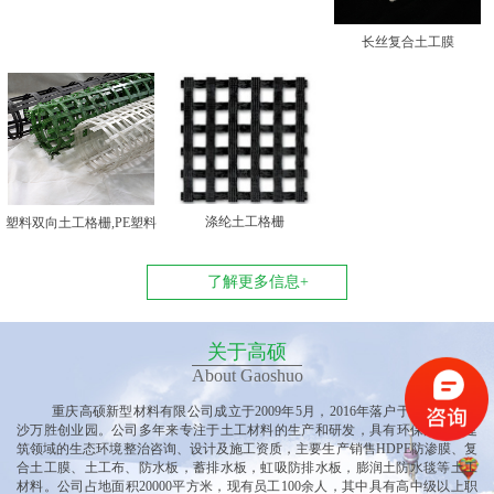
长丝复合土工膜
涤纶土工格栅
塑料双向土工格栅,PE塑料
双向土工格栅
了解更多信息+
关于高硕
About Gaoshuo
重庆高硕新型材料有限公司
成立于
2009年5月，2016年落户于重庆垫江黄
沙万胜创业园
。公司多
年来专注于土工材料的生产和研发，具有环保产业、建
筑领域的生态环境整治咨询、设计及施工资质，主要生产销售
HDPE防渗膜、复
合土工膜、土工布、防水板，蓄排水板，虹吸防排水板，膨润土防水毯等土工
材料。公司占地面积20000平方米，现有员工100余人，其中具有高中级以上职