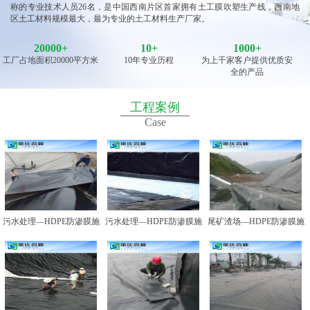
称的专业技术人员26名，是中国西南片区首家拥有土工膜吹塑生产线，西南地
区土工材料规模最大，最为专业的土工材料生产厂家。
20000
+
10
+
1000+
工厂占地面积20000平方米
10年专业历程
为上千家客户提供优质安
全的产品
工程案例
Case
污水处理—HDPE防渗膜施
污水处理—HDPE防渗膜施
尾矿渣场—HDPE防渗膜施
工图例一
工图例二
工图例一