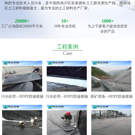
称的专业技术人员26名，是中国西南片区首家拥有土工膜吹塑生产线，西南地
区土工材料规模最大，最为专业的土工材料生产厂家。
20000
+
10
+
1000+
工厂占地面积20000平方米
10年专业历程
为上千家客户提供优质安
全的产品
工程案例
Case
污水处理—HDPE防渗膜施
污水处理—HDPE防渗膜施
尾矿渣场—HDPE防渗膜施
工图例一
工图例二
工图例一