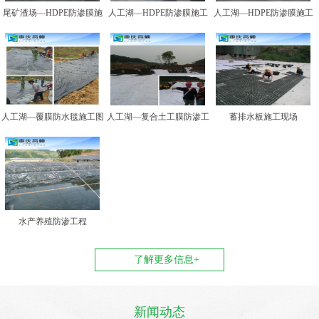
尾矿渣场—HDPE防渗膜施
人工湖—HDPE防渗膜施工
人工湖—HDPE防渗膜施工
工图例二
图例一
图例二
人工湖—覆膜防水毯施工图
人工湖—复合土工膜防渗工
蓄排水板施工现场
例
程
水产养殖防渗工程
了解更多信息+
新闻动态