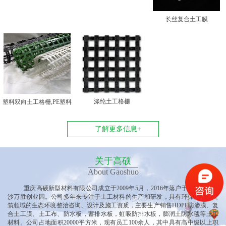
长丝复合土工膜
涤纶土工格栅
塑料双向土工格栅,PE塑料
双向土工格栅
了解更多信息+
关于高硕
About Gaoshuo
重庆高硕新型材料有限公司
成立于
2009年5月，2016年落户于重庆垫江黄
沙万胜创业园
。公司多
年来专注于土工材料的生产和研发，具有环保产业、建
筑领域的生态环境整治咨询、设计及施工资质，主要生产销售
HDPE防渗膜、复
合土工膜、土工布、防水板，蓄排水板，虹吸防排水板，膨润土防水毯等土工
材料。公司占地面积20000平方米，现有员工100余人，其中具有高中级以上职